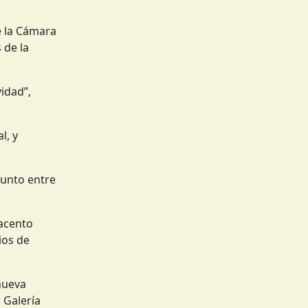
e la Cámara
 de la
idad”,
l, y
junto entre
 acento
ios de
nueva
 Galería