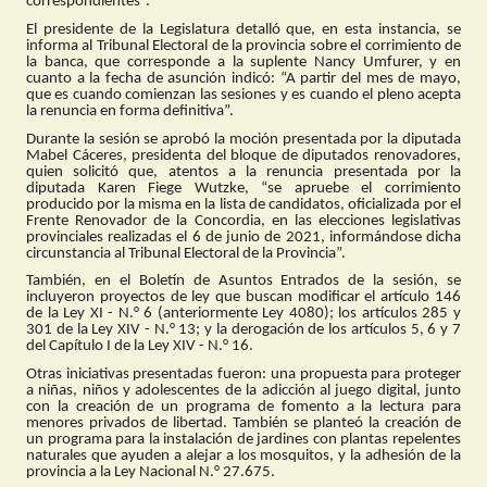
correspondientes”.
El presidente de la Legislatura detalló que, en esta instancia, se
informa al Tribunal Electoral de la provincia sobre el corrimiento de
la banca, que corresponde a la suplente Nancy Umfurer, y en
cuanto a la fecha de asunción indicó: “A partir del mes de mayo,
que es cuando comienzan las sesiones y es cuando el pleno acepta
la renuncia en forma definitiva”.
Durante la sesión se aprobó la moción presentada por la diputada
Mabel Cáceres, presidenta del bloque de diputados renovadores,
quien solicitó que, atentos a la renuncia presentada por la
diputada Karen Fiege Wutzke, “se apruebe el corrimiento
producido por la misma en la lista de candidatos, oficializada por el
Frente Renovador de la Concordia, en las elecciones legislativas
provinciales realizadas el 6 de junio de 2021, informándose dicha
circunstancia al Tribunal Electoral de la Provincia”.
También,
en el Boletín de Asuntos Entrados de la sesión, se
incluyeron proyectos de ley que buscan modificar el artículo 146
de la Ley XI - N.° 6 (anteriormente Ley 4080); los artículos 285 y
301 de la Ley XIV - N.° 13; y la derogación de los artículos 5, 6 y 7
del Capítulo I de la Ley XIV - N.° 16.
Otras iniciativas presentadas fueron: una propuesta para proteger
a niñas, niños y adolescentes de la adicción al juego digital, junto
con la creación de un programa de fomento a la lectura para
menores privados de libertad. También se planteó la creación de
un programa para la instalación de jardines con plantas repelentes
naturales que ayuden a alejar a los mosquitos, y la adhesión de la
provincia a la Ley Nacional N.° 27.675.